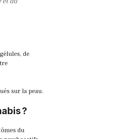
e et du
gélules, de
tre
ués sur la peau.
abis ?
ptômes du