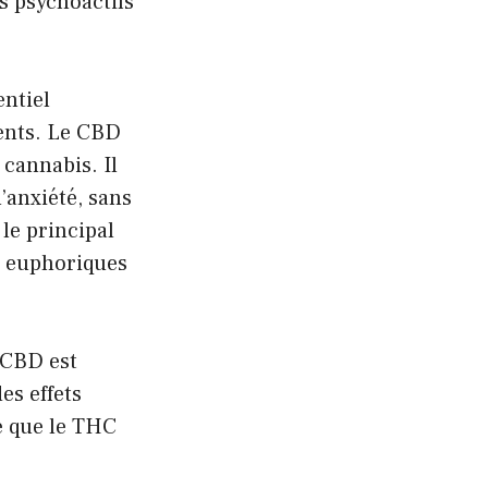
ts psychoactifs
entiel
rents. Le CBD
cannabis. Il
’anxiété, sans
le principal
s euphoriques
 CBD est
es effets
e que le THC