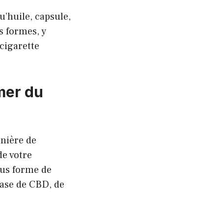
u’huile, capsule,
s formes, y
cigarette
mer du
anière de
e votre
us forme de
base de CBD, de