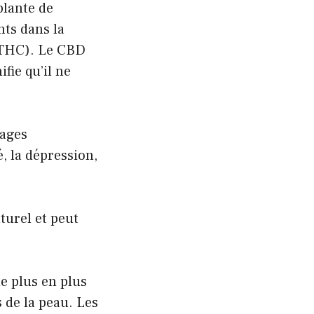
plante de
nts dans la
 (THC). Le CBD
fie qu’il ne
ages
, la dépression,
urel et peut
e plus en plus
s de la peau. Les