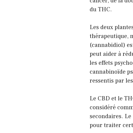
cancer, de la do
du THC.
Les deux plantes
thérapeutique, m
(cannabidiol) es
peut aider à réd
les effets psych
cannabinoïde psy
ressentis par l
Le CBD et le THC
considéré comme
secondaires. Le
pour traiter cer