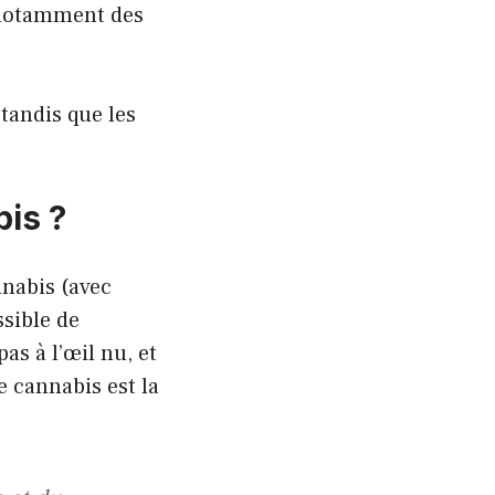
, notamment des
tandis que les
is ?
nnabis (avec
sible de
as à l’œil nu, et
e cannabis est la